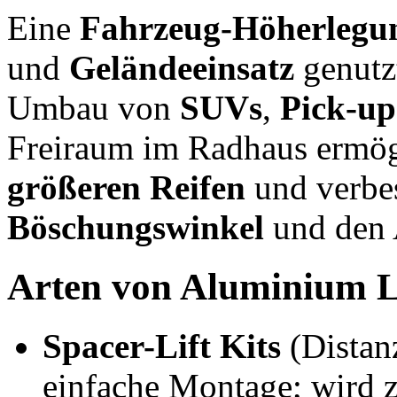
Eine
Fahrzeug-Höherlegu
und
Geländeeinsatz
genutzt
Umbau von
SUVs
,
Pick-up
Freiraum im Radhaus ermög
größeren Reifen
und verbes
Böschungswinkel
und den A
Arten von Aluminium Li
Spacer-Lift Kits
(Distanz
einfache Montage; wird 