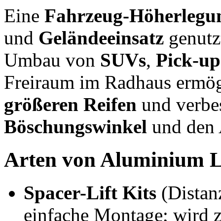
Eine
Fahrzeug-Höherlegu
und
Geländeeinsatz
genutzt
Umbau von
SUVs
,
Pick-up
Freiraum im Radhaus ermög
größeren Reifen
und verbes
Böschungswinkel
und den A
Arten von Aluminium Li
Spacer-Lift Kits
(Distanz
einfache Montage; wird 