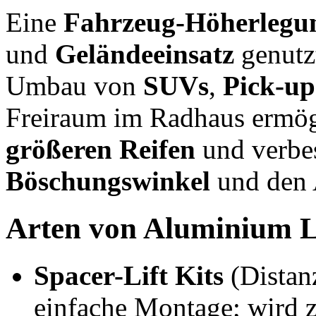
Eine
Fahrzeug-Höherlegu
und
Geländeeinsatz
genutzt
Umbau von
SUVs
,
Pick-up
Freiraum im Radhaus ermög
größeren Reifen
und verbes
Böschungswinkel
und den A
Arten von Aluminium Li
Spacer-Lift Kits
(Distanz
einfache Montage; wird 