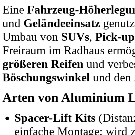
Eine
Fahrzeug-Höherlegu
und
Geländeeinsatz
genutzt
Umbau von
SUVs
,
Pick-up
Freiraum im Radhaus ermög
größeren Reifen
und verbes
Böschungswinkel
und den A
Arten von Aluminium Li
Spacer-Lift Kits
(Distanz
einfache Montage; wird 