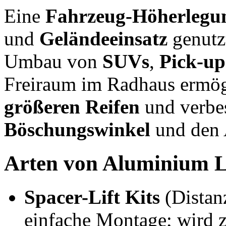
Eine
Fahrzeug-Höherlegu
und
Geländeeinsatz
genutzt
Umbau von
SUVs
,
Pick-up
Freiraum im Radhaus ermög
größeren Reifen
und verbes
Böschungswinkel
und den A
Arten von Aluminium Li
Spacer-Lift Kits
(Distanz
einfache Montage; wird 